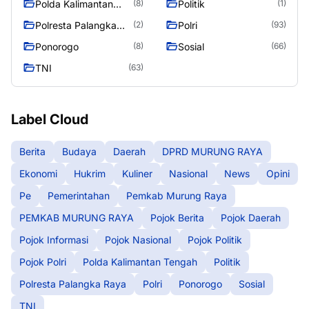
Polda Kalimantan
Politik
(8)
(1)
Tengah
Polresta Palangka
Polri
(2)
(93)
Raya
Ponorogo
Sosial
(8)
(66)
TNI
(63)
Label Cloud
Berita
Budaya
Daerah
DPRD MURUNG RAYA
Ekonomi
Hukrim
Kuliner
Nasional
News
Opini
Pe
Pemerintahan
Pemkab Murung Raya
PEMKAB MURUNG RAYA
Pojok Berita
Pojok Daerah
Pojok Informasi
Pojok Nasional
Pojok Politik
Pojok Polri
Polda Kalimantan Tengah
Politik
Polresta Palangka Raya
Polri
Ponorogo
Sosial
TNI