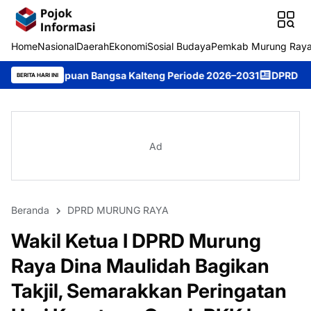
Home
Nasional
Daerah
Ekonomi
Sosial Budaya
Pemkab Murung Ray
an Bangsa Kalteng Periode 2026–2031
DPRD Murung Raya Studi K
BERITA HARI INI
Ad
Beranda
DPRD MURUNG RAYA
Wakil Ketua I DPRD Murung
Raya Dina Maulidah Bagikan
Takjil, Semarakkan Peringatan