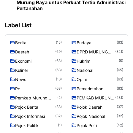
Murung Raya untuk Perkuat Tertib Administrasi
Pertanahan
Label List
Berita
Budaya
(15)
(63)
Daerah
DPRD MURUNG
(69)
(321)
RAYA
Ekonomi
Hukrim
(63)
(5)
Kuliner
Nasional
(63)
(65)
News
Opini
(16)
(63)
Pe
Pemerintahan
(63)
(63)
Pemkab Murung
PEMKAB MURUNG
(2)
(231)
Raya
RAYA
Pojok Berita
Pojok Daerah
(33)
(37)
Pojok Informasi
Pojok Nasional
(32)
(32)
Pojok Politik
Pojok Polri
(1)
(42)