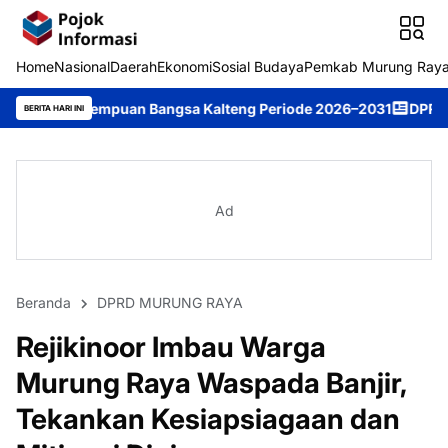
Home
Nasional
Daerah
Ekonomi
Sosial Budaya
Pemkab Murung Ray
uan Bangsa Kalteng Periode 2026–2031
DPRD Murung Raya Studi
BERITA HARI INI
Ad
Beranda
DPRD MURUNG RAYA
Rejikinoor Imbau Warga
Murung Raya Waspada Banjir,
Tekankan Kesiapsiagaan dan