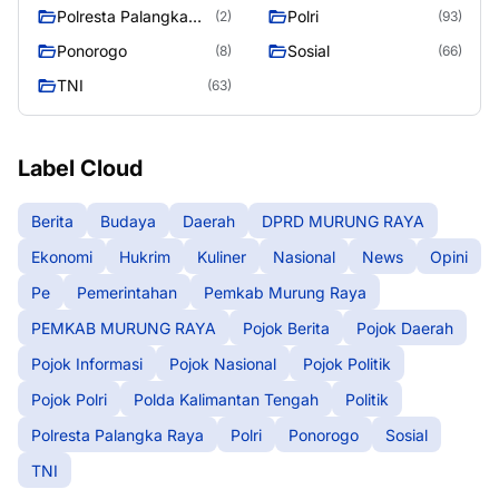
Tengah
Polresta Palangka
Polri
(2)
(93)
Raya
Ponorogo
Sosial
(8)
(66)
TNI
(63)
Label Cloud
Berita
Budaya
Daerah
DPRD MURUNG RAYA
Ekonomi
Hukrim
Kuliner
Nasional
News
Opini
Pe
Pemerintahan
Pemkab Murung Raya
PEMKAB MURUNG RAYA
Pojok Berita
Pojok Daerah
Pojok Informasi
Pojok Nasional
Pojok Politik
Pojok Polri
Polda Kalimantan Tengah
Politik
Polresta Palangka Raya
Polri
Ponorogo
Sosial
TNI