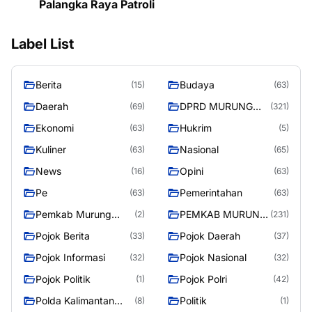
Palangka Raya Patroli
Label List
Berita
Budaya
(15)
(63)
Daerah
DPRD MURUNG
(69)
(321)
RAYA
Ekonomi
Hukrim
(63)
(5)
Kuliner
Nasional
(63)
(65)
News
Opini
(16)
(63)
Pe
Pemerintahan
(63)
(63)
Pemkab Murung
PEMKAB MURUNG
(2)
(231)
Raya
RAYA
Pojok Berita
Pojok Daerah
(33)
(37)
Pojok Informasi
Pojok Nasional
(32)
(32)
Pojok Politik
Pojok Polri
(1)
(42)
Polda Kalimantan
Politik
(8)
(1)