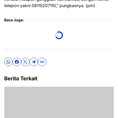
telepon yakni 08115207110,” pungkasnya. (pm)
Baca Juga:
Berita Terkait