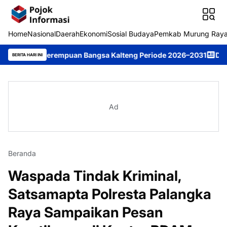
Home
Nasional
Daerah
Ekonomi
Sosial Budaya
Pemkab Murung Ray
pin Perempuan Bangsa Kalteng Periode 2026–2031
DPRD Murung 
BERITA HARI INI
Ad
Beranda
Waspada Tindak Kriminal,
Satsamapta Polresta Palangka
Raya Sampaikan Pesan