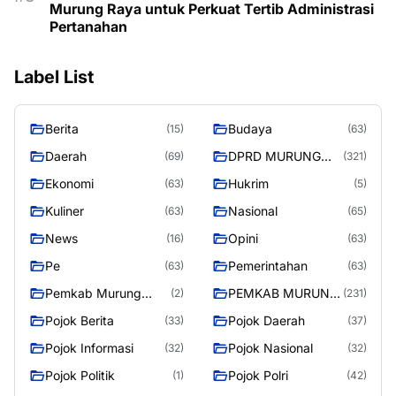
Murung Raya untuk Perkuat Tertib Administrasi
Pertanahan
Label List
Berita
Budaya
(15)
(63)
Daerah
DPRD MURUNG
(69)
(321)
RAYA
Ekonomi
Hukrim
(63)
(5)
Kuliner
Nasional
(63)
(65)
News
Opini
(16)
(63)
Pe
Pemerintahan
(63)
(63)
Pemkab Murung
PEMKAB MURUNG
(2)
(231)
Raya
RAYA
Pojok Berita
Pojok Daerah
(33)
(37)
Pojok Informasi
Pojok Nasional
(32)
(32)
Pojok Politik
Pojok Polri
(1)
(42)