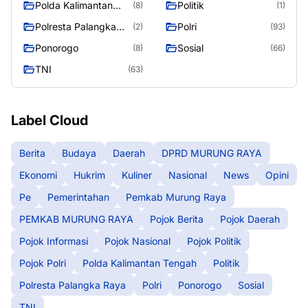
Polda Kalimantan
Politik
(8)
(1)
Tengah
Polresta Palangka
Polri
(2)
(93)
Raya
Ponorogo
Sosial
(8)
(66)
TNI
(63)
Label Cloud
Berita
Budaya
Daerah
DPRD MURUNG RAYA
Ekonomi
Hukrim
Kuliner
Nasional
News
Opini
Pe
Pemerintahan
Pemkab Murung Raya
PEMKAB MURUNG RAYA
Pojok Berita
Pojok Daerah
Pojok Informasi
Pojok Nasional
Pojok Politik
Pojok Polri
Polda Kalimantan Tengah
Politik
Polresta Palangka Raya
Polri
Ponorogo
Sosial
TNI