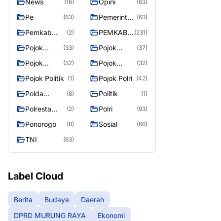
News
Opini
(16)
(63)
Pe
Pemerintah
(63)
(63)
an
Pemkab
PEMKAB
(2)
(231)
Murung
MURUNG
Pojok
Pojok
(33)
(37)
Raya
RAYA
Berita
Daerah
Pojok
Pojok
(32)
(32)
Informasi
Nasional
Pojok Politik
Pojok Polri
(1)
(42)
Polda
Politik
(8)
(1)
Kalimantan
Polresta
Polri
(2)
(93)
Tengah
Palangka
Ponorogo
Sosial
(8)
(66)
Raya
TNI
(63)
Label Cloud
Berita
Budaya
Daerah
DPRD MURUNG RAYA
Ekonomi