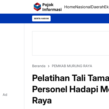
Home
Nasional
Daerah
Ek
BERITA HARI INI
Beranda
PEMKAB MURUNG RAYA
Pelatihan Tali Tam
Personel Hadapi M
Ad
Raya