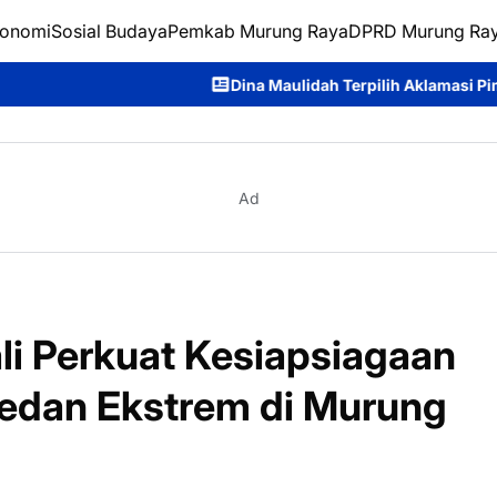
onomi
Sosial Budaya
Pemkab Murung Raya
DPRD Murung Ra
Dina Maulidah Terpilih Aklamasi Pimpin Perempuan Bangsa
Ad
ali Perkuat Kesiapsiagaan
edan Ekstrem di Murung