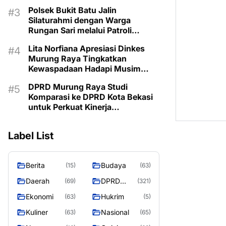
Kemarau
Polsek Bukit Batu Jalin
Silaturahmi dengan Warga
Rungan Sari melalui Patroli
Dialogis
Lita Norfiana Apresiasi Dinkes
Murung Raya Tingkatkan
Kewaspadaan Hadapi Musim
Kemarau
DPRD Murung Raya Studi
Komparasi ke DPRD Kota Bekasi
untuk Perkuat Kinerja
Kelembagaan
Label List
Berita
Budaya
(15)
(63)
Daerah
DPRD
(69)
(321)
MURUNG
Ekonomi
Hukrim
(63)
(5)
RAYA
Kuliner
Nasional
(63)
(65)