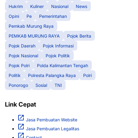
Hukrim
Kuliner
Nasional
News
Opini
Pe
Pemerintahan
Pemkab Murung Raya
PEMKAB MURUNG RAYA
Pojok Berita
Pojok Daerah
Pojok Informasi
Pojok Nasional
Pojok Politik
Pojok Polri
Polda Kalimantan Tengah
Politik
Polresta Palangka Raya
Polri
Ponorogo
Sosial
TNI
Link Cepat
Jasa Pembuatan Website
Jasa Pembuatan Legalitas
Contact