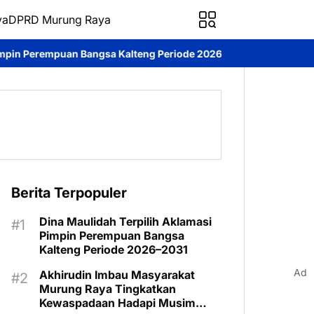
ya
DPRD Murung Raya
 Kalteng Periode 2026–2031
DPRD Murung Raya Studi Komparasi
Berita Terpopuler
Dina Maulidah Terpilih Aklamasi
Pimpin Perempuan Bangsa
Kalteng Periode 2026–2031
Ad
Akhirudin Imbau Masyarakat
Murung Raya Tingkatkan
Kewaspadaan Hadapi Musim