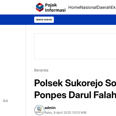
Home
Nasional
Daerah
Ek
BERITA HARI INI
Beranda
Polsek Sukorejo Sos
Ponpes Darul Fala
Ad
admin
Rabu, 9 April 2025 13:03 WIB