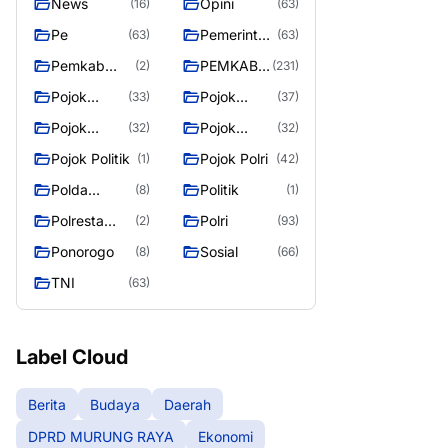
News
Opini
(16)
(63)
Pe
Pemerintah
(63)
(63)
an
Pemkab
PEMKAB
(2)
(231)
Murung
MURUNG
Pojok
Pojok
(33)
(37)
Raya
RAYA
Berita
Daerah
Pojok
Pojok
(32)
(32)
Informasi
Nasional
Pojok Politik
Pojok Polri
(1)
(42)
Polda
Politik
(8)
(1)
Kalimantan
Polresta
Polri
(2)
(93)
Tengah
Palangka
Ponorogo
Sosial
(8)
(66)
Raya
TNI
(63)
Label Cloud
Berita
Budaya
Daerah
DPRD MURUNG RAYA
Ekonomi