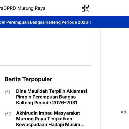
ya
DPRD Murung Raya
ngsa Kalteng Periode 2026–2031
DPRD Murung Raya Studi Kompar
Berita Terpopuler
Dina Maulidah Terpilih Aklamasi
Pimpin Perempuan Bangsa
Kalteng Periode 2026–2031
Ad
Akhirudin Imbau Masyarakat
Murung Raya Tingkatkan
Kewaspadaan Hadapi Musim