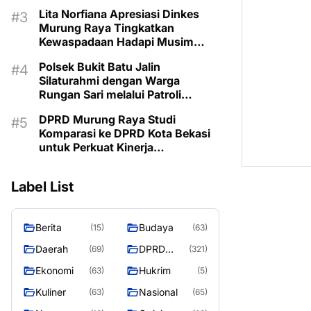
Kemarau
Lita Norfiana Apresiasi Dinkes
Murung Raya Tingkatkan
Kewaspadaan Hadapi Musim
Kemarau
Polsek Bukit Batu Jalin
Silaturahmi dengan Warga
Rungan Sari melalui Patroli
Dialogis
DPRD Murung Raya Studi
Komparasi ke DPRD Kota Bekasi
untuk Perkuat Kinerja
Kelembagaan
Label List
Berita
Budaya
(15)
(63)
Daerah
DPRD
(69)
(321)
MURUNG
Ekonomi
Hukrim
(63)
(5)
RAYA
Kuliner
Nasional
(63)
(65)