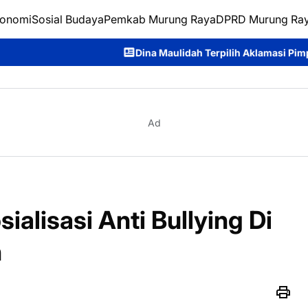
onomi
Sosial Budaya
Pemkab Murung Raya
DPRD Murung Ra
Dina Maulidah Terpilih Aklamasi Pimpin Perempuan Ba
Ad
ialisasi Anti Bullying Di
h