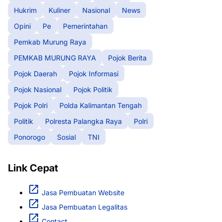
Hukrim
Kuliner
Nasional
News
Opini
Pe
Pemerintahan
Pemkab Murung Raya
PEMKAB MURUNG RAYA
Pojok Berita
Pojok Daerah
Pojok Informasi
Pojok Nasional
Pojok Politik
Pojok Polri
Polda Kalimantan Tengah
Politik
Polresta Palangka Raya
Polri
Ponorogo
Sosial
TNI
Link Cepat
Jasa Pembuatan Website
Jasa Pembuatan Legalitas
Contact