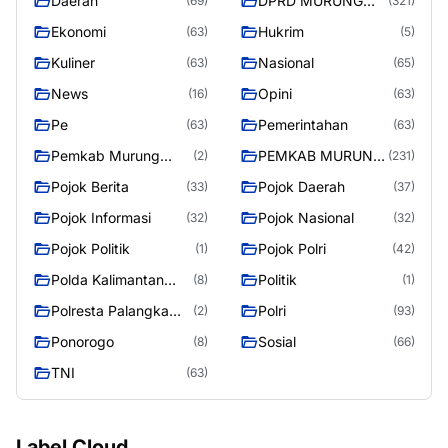
Daerah
DPRD MURUNG
(69)
(321)
RAYA
Ekonomi
Hukrim
(63)
(5)
Kuliner
Nasional
(63)
(65)
News
Opini
(16)
(63)
Pe
Pemerintahan
(63)
(63)
Pemkab Murung
PEMKAB MURUNG
(2)
(231)
Raya
RAYA
Pojok Berita
Pojok Daerah
(33)
(37)
Pojok Informasi
Pojok Nasional
(32)
(32)
Pojok Politik
Pojok Polri
(1)
(42)
Polda Kalimantan
Politik
(8)
(1)
Tengah
Polresta Palangka
Polri
(2)
(93)
Raya
Ponorogo
Sosial
(8)
(66)
TNI
(63)
Label Cloud