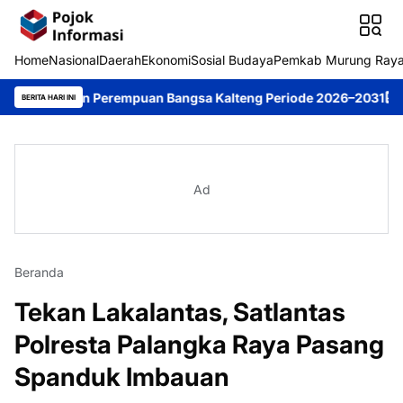
Home
Nasional
Daerah
Ekonomi
Sosial Budaya
Pemkab Murung Ray
impin Perempuan Bangsa Kalteng Periode 2026–2031
DPRD Murung
BERITA HARI INI
Ad
Beranda
Tekan Lakalantas, Satlantas
Polresta Palangka Raya Pasang
Spanduk Imbauan