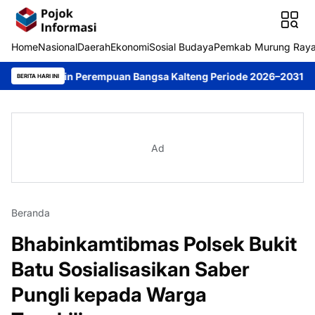
Home
Nasional
Daerah
Ekonomi
Sosial Budaya
Pemkab Murung Ray
impin Perempuan Bangsa Kalteng Periode 2026–2031
DPRD Murun
BERITA HARI INI
Ad
Beranda
Bhabinkamtibmas Polsek Bukit
Batu Sosialisasikan Saber
Pungli kepada Warga