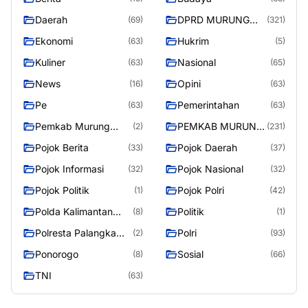
Daerah
DPRD MURUNG
(69)
(321)
RAYA
Ekonomi
Hukrim
(63)
(5)
Kuliner
Nasional
(63)
(65)
News
Opini
(16)
(63)
Pe
Pemerintahan
(63)
(63)
Pemkab Murung
PEMKAB MURUNG
(2)
(231)
Raya
RAYA
Pojok Berita
Pojok Daerah
(33)
(37)
Pojok Informasi
Pojok Nasional
(32)
(32)
Pojok Politik
Pojok Polri
(1)
(42)
Polda Kalimantan
Politik
(8)
(1)
Tengah
Polresta Palangka
Polri
(2)
(93)
Raya
Ponorogo
Sosial
(8)
(66)
TNI
(63)