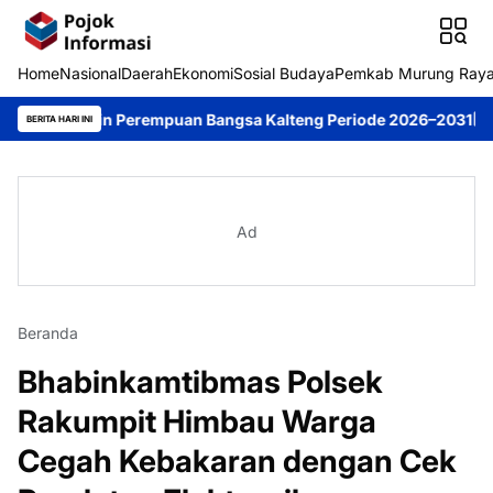
Home
Nasional
Daerah
Ekonomi
Sosial Budaya
Pemkab Murung Ray
impin Perempuan Bangsa Kalteng Periode 2026–2031
DPRD Murun
BERITA HARI INI
Ad
Beranda
Bhabinkamtibmas Polsek
Rakumpit Himbau Warga
Cegah Kebakaran dengan Cek