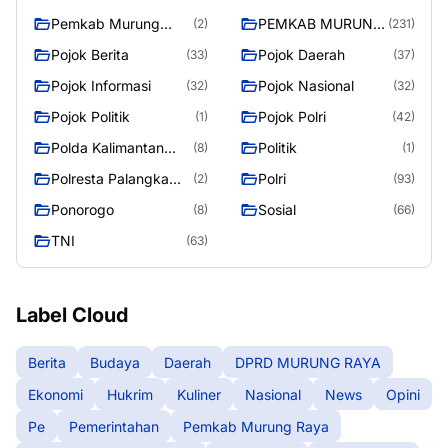
Pemkab Murung
PEMKAB MURUNG
(2)
(231)
Raya
RAYA
Pojok Berita
Pojok Daerah
(33)
(37)
Pojok Informasi
Pojok Nasional
(32)
(32)
Pojok Politik
Pojok Polri
(1)
(42)
Polda Kalimantan
Politik
(8)
(1)
Tengah
Polresta Palangka
Polri
(2)
(93)
Raya
Ponorogo
Sosial
(8)
(66)
TNI
(63)
Label Cloud
Berita
Budaya
Daerah
DPRD MURUNG RAYA
Ekonomi
Hukrim
Kuliner
Nasional
News
Opini
Pe
Pemerintahan
Pemkab Murung Raya