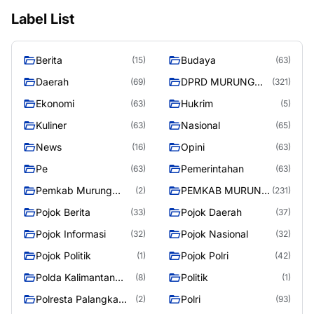
Label List
Berita
Budaya
(15)
(63)
Daerah
DPRD MURUNG
(69)
(321)
RAYA
Ekonomi
Hukrim
(63)
(5)
Kuliner
Nasional
(63)
(65)
News
Opini
(16)
(63)
Pe
Pemerintahan
(63)
(63)
Pemkab Murung
PEMKAB MURUNG
(2)
(231)
Raya
RAYA
Pojok Berita
Pojok Daerah
(33)
(37)
Pojok Informasi
Pojok Nasional
(32)
(32)
Pojok Politik
Pojok Polri
(1)
(42)
Polda Kalimantan
Politik
(8)
(1)
Tengah
Polresta Palangka
Polri
(2)
(93)
Raya