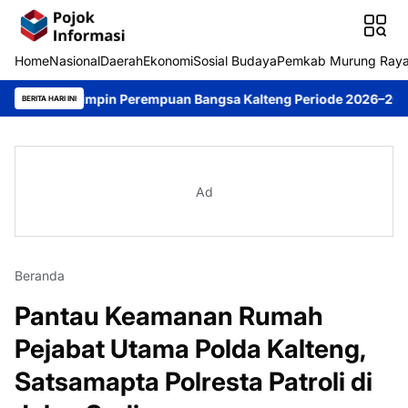
Home
Nasional
Daerah
Ekonomi
Sosial Budaya
Pemkab Murung Ray
i Pimpin Perempuan Bangsa Kalteng Periode 2026–2031
DPRD Mu
BERITA HARI INI
Ad
Beranda
Pantau Keamanan Rumah
Pejabat Utama Polda Kalteng,
Satsamapta Polresta Patroli di