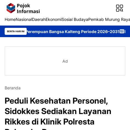
Home
Nasional
Daerah
Ekonomi
Sosial Budaya
Pemkab Murung Ray
in Perempuan Bangsa Kalteng Periode 2026–2031
DPRD Murung R
BERITA HARI INI
Ad
Beranda
Peduli Kesehatan Personel,
Sidokkes Sediakan Layanan
Rikkes di Klinik Polresta