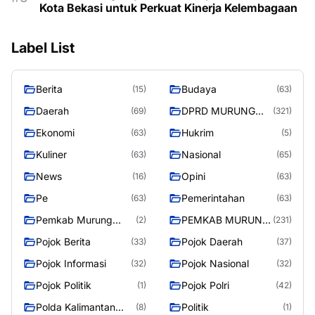
Kota Bekasi untuk Perkuat Kinerja Kelembagaan
Label List
Berita
Budaya
(15)
(63)
Daerah
DPRD MURUNG
(69)
(321)
RAYA
Ekonomi
Hukrim
(63)
(5)
Kuliner
Nasional
(63)
(65)
News
Opini
(16)
(63)
Pe
Pemerintahan
(63)
(63)
Pemkab Murung
PEMKAB MURUNG
(2)
(231)
Raya
RAYA
Pojok Berita
Pojok Daerah
(33)
(37)
Pojok Informasi
Pojok Nasional
(32)
(32)
Pojok Politik
Pojok Polri
(1)
(42)
Polda Kalimantan
Politik
(8)
(1)