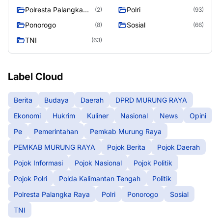
Tengah
Polresta Palangka
Polri
(2)
(93)
Raya
Ponorogo
Sosial
(8)
(66)
TNI
(63)
Label Cloud
Berita
Budaya
Daerah
DPRD MURUNG RAYA
Ekonomi
Hukrim
Kuliner
Nasional
News
Opini
Pe
Pemerintahan
Pemkab Murung Raya
PEMKAB MURUNG RAYA
Pojok Berita
Pojok Daerah
Pojok Informasi
Pojok Nasional
Pojok Politik
Pojok Polri
Polda Kalimantan Tengah
Politik
Polresta Palangka Raya
Polri
Ponorogo
Sosial
TNI