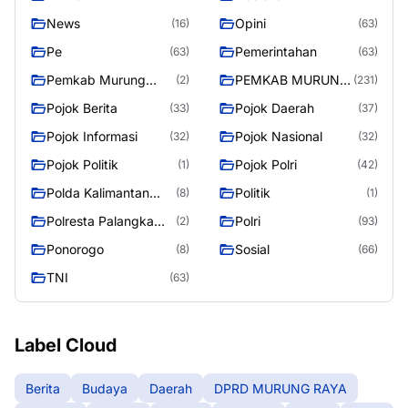
News
Opini
(16)
(63)
Pe
Pemerintahan
(63)
(63)
Pemkab Murung
PEMKAB MURUNG
(2)
(231)
Raya
RAYA
Pojok Berita
Pojok Daerah
(33)
(37)
Pojok Informasi
Pojok Nasional
(32)
(32)
Pojok Politik
Pojok Polri
(1)
(42)
Polda Kalimantan
Politik
(8)
(1)
Tengah
Polresta Palangka
Polri
(2)
(93)
Raya
Ponorogo
Sosial
(8)
(66)
TNI
(63)
Label Cloud
Berita
Budaya
Daerah
DPRD MURUNG RAYA