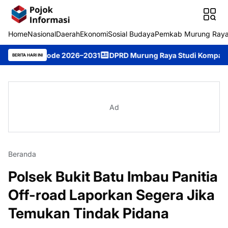
Home
Nasional
Daerah
Ekonomi
Sosial Budaya
Pemkab Murung Ray
eriode 2026–2031
DPRD Murung Raya Studi Komparasi ke DPRD K
BERITA HARI INI
Ad
Beranda
Polsek Bukit Batu Imbau Panitia
Off-road Laporkan Segera Jika
Temukan Tindak Pidana