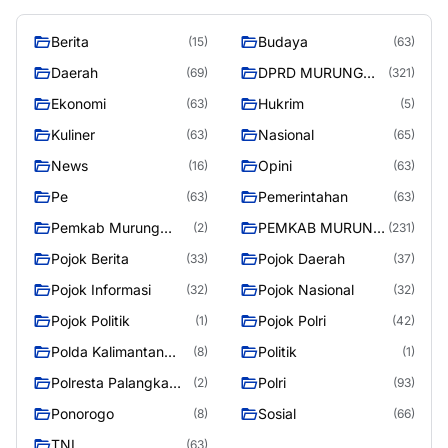
Berita
Budaya
(15)
(63)
Daerah
DPRD MURUNG
(69)
(321)
RAYA
Ekonomi
Hukrim
(63)
(5)
Kuliner
Nasional
(63)
(65)
News
Opini
(16)
(63)
Pe
Pemerintahan
(63)
(63)
Pemkab Murung
PEMKAB MURUNG
(2)
(231)
Raya
RAYA
Pojok Berita
Pojok Daerah
(33)
(37)
Pojok Informasi
Pojok Nasional
(32)
(32)
Pojok Politik
Pojok Polri
(1)
(42)
Polda Kalimantan
Politik
(8)
(1)
Tengah
Polresta Palangka
Polri
(2)
(93)
Raya
Ponorogo
Sosial
(8)
(66)
TNI
(63)