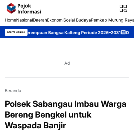
Home
Nasional
Daerah
Ekonomi
Sosial Budaya
Pemkab Murung Ray
n Perempuan Bangsa Kalteng Periode 2026–2031
DPRD Murung Ray
BERITA HARI INI
Ad
Beranda
Polsek Sabangau Imbau Warga
Bereng Bengkel untuk
Waspada Banjir