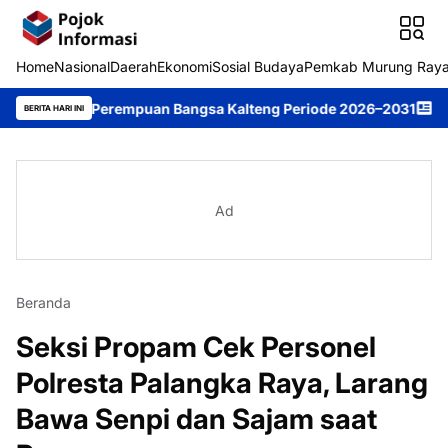
Home
Nasional
Daerah
Ekonomi
Sosial Budaya
Pemkab Murung Ray
pin Perempuan Bangsa Kalteng Periode 2026–2031
DPRD Murung 
BERITA HARI INI
Ad
Beranda
Seksi Propam Cek Personel
Polresta Palangka Raya, Larang
Bawa Senpi dan Sajam saat