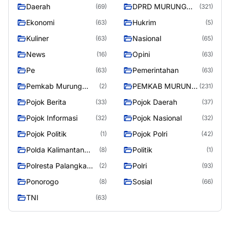
Daerah
DPRD MURUNG
(69)
(321)
RAYA
Ekonomi
Hukrim
(63)
(5)
Kuliner
Nasional
(63)
(65)
News
Opini
(16)
(63)
Pe
Pemerintahan
(63)
(63)
Pemkab Murung
PEMKAB MURUNG
(2)
(231)
Raya
RAYA
Pojok Berita
Pojok Daerah
(33)
(37)
Pojok Informasi
Pojok Nasional
(32)
(32)
Pojok Politik
Pojok Polri
(1)
(42)
Polda Kalimantan
Politik
(8)
(1)
Tengah
Polresta Palangka
Polri
(2)
(93)
Raya
Ponorogo
Sosial
(8)
(66)
TNI
(63)