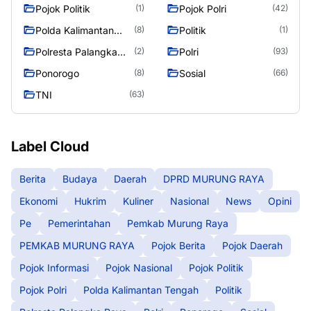
Pojok Politik
Pojok Polri
(1)
(42)
Polda Kalimantan
Politik
(8)
(1)
Tengah
Polresta Palangka
Polri
(2)
(93)
Raya
Ponorogo
Sosial
(8)
(66)
TNI
(63)
Label Cloud
Berita
Budaya
Daerah
DPRD MURUNG RAYA
Ekonomi
Hukrim
Kuliner
Nasional
News
Opini
Pe
Pemerintahan
Pemkab Murung Raya
PEMKAB MURUNG RAYA
Pojok Berita
Pojok Daerah
Pojok Informasi
Pojok Nasional
Pojok Politik
Pojok Polri
Polda Kalimantan Tengah
Politik