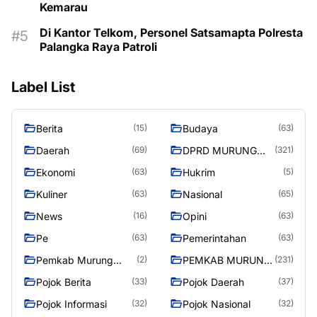
Kemarau
Di Kantor Telkom, Personel Satsamapta Polresta
Palangka Raya Patroli
Label List
Berita
Budaya
(15)
(63)
Daerah
DPRD MURUNG
(69)
(321)
RAYA
Ekonomi
Hukrim
(63)
(5)
Kuliner
Nasional
(63)
(65)
News
Opini
(16)
(63)
Pe
Pemerintahan
(63)
(63)
Pemkab Murung
PEMKAB MURUNG
(2)
(231)
Raya
RAYA
Pojok Berita
Pojok Daerah
(33)
(37)
Pojok Informasi
Pojok Nasional
(32)
(32)