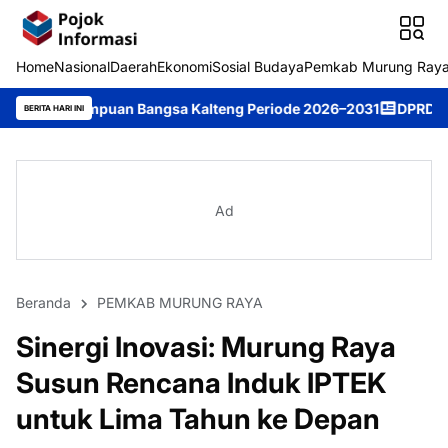
Home
Nasional
Daerah
Ekonomi
Sosial Budaya
Pemkab Murung Ray
 Bangsa Kalteng Periode 2026–2031
DPRD Murung Raya Studi Ko
BERITA HARI INI
Ad
Beranda
PEMKAB MURUNG RAYA
Sinergi Inovasi: Murung Raya
Susun Rencana Induk IPTEK
untuk Lima Tahun ke Depan