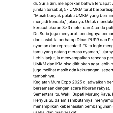
dr. Suria Siri, melaporkan bahwa terdapat
jumlah tersebut, 57 UMKM turut berpartisi
“Masih banyak pelaku UMKM yang berminat
menjadi kendala,” jelasnya. Untuk mendu
kerucut ukuran 3x3 meter dan 4 tenda put
Dr. Suria juga menyoroti pentingnya pema
dan sosial. Ia berharap Dinas PUPR dan P
nyaman dan representatif. “Kita ingin men
tamu yang datang merasa nyaman,” ujarny
Lebih lanjut, ia menyampaikan rencana pe
UMKM dan IKM bisa dititipkan agar lebih
juga melihat masih ada kekurangan, seperti 
tambahnya.
Kegiatan Mura Expo 2025 dijadwalkan ber
bersamaan dengan acara hiburan rakyat.
Sementara itu, Wakil Bupati Murung Raya,
Heriyus SE dalam sambutannya, menyampa
menampilkan keberhasilan pembangunan d
usaha, dan masyarakat.