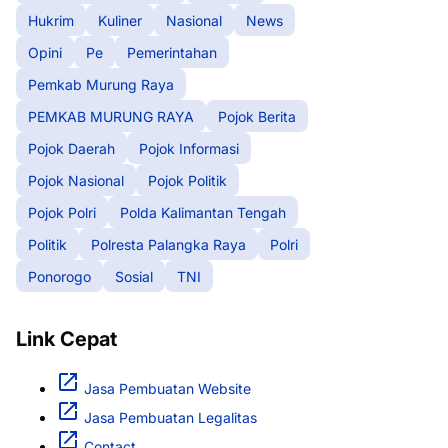
Hukrim
Kuliner
Nasional
News
Opini
Pe
Pemerintahan
Pemkab Murung Raya
PEMKAB MURUNG RAYA
Pojok Berita
Pojok Daerah
Pojok Informasi
Pojok Nasional
Pojok Politik
Pojok Polri
Polda Kalimantan Tengah
Politik
Polresta Palangka Raya
Polri
Ponorogo
Sosial
TNI
Link Cepat
Jasa Pembuatan Website
Jasa Pembuatan Legalitas
Contact