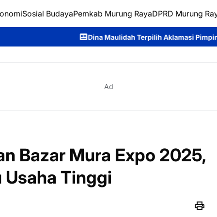
onomi
Sosial Budaya
Pemkab Murung Raya
DPRD Murung Ra
Dina Maulidah Terpilih Aklamasi Pimpin Perempuan Bangsa Kal
Ad
n Bazar Mura Expo 2025,
 Usaha Tinggi