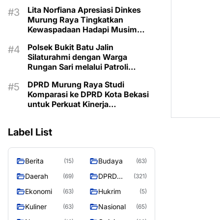
Lita Norfiana Apresiasi Dinkes
Murung Raya Tingkatkan
Kewaspadaan Hadapi Musim
Kemarau
Polsek Bukit Batu Jalin
Silaturahmi dengan Warga
Rungan Sari melalui Patroli
Dialogis
DPRD Murung Raya Studi
Komparasi ke DPRD Kota Bekasi
untuk Perkuat Kinerja
Kelembagaan
Label List
Berita
Budaya
(15)
(63)
Daerah
DPRD
(69)
(321)
MURUNG
Ekonomi
Hukrim
(63)
(5)
RAYA
Kuliner
Nasional
(63)
(65)