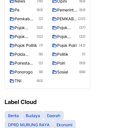
News
Opini
(16)
(63)
Pe
Pemerintah
(63)
(63)
an
Pemkab
PEMKAB
(2)
(231)
Murung
MURUNG
Pojok
Pojok
(33)
(37)
Raya
RAYA
Berita
Daerah
Pojok
Pojok
(32)
(32)
Informasi
Nasional
Pojok Politik
Pojok Polri
(1)
(42)
Polda
Politik
(8)
(1)
Kalimantan
Polresta
Polri
(2)
(93)
Tengah
Palangka
Ponorogo
Sosial
(8)
(66)
Raya
TNI
(63)
Label Cloud
Berita
Budaya
Daerah
DPRD MURUNG RAYA
Ekonomi