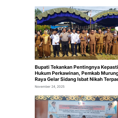
Bupati Tekankan Pentingnya Kepast
Hukum Perkawinan, Pemkab Murun
Raya Gelar Sidang Isbat Nikah Terpa
Tiga Kecamatan
November 24, 2025