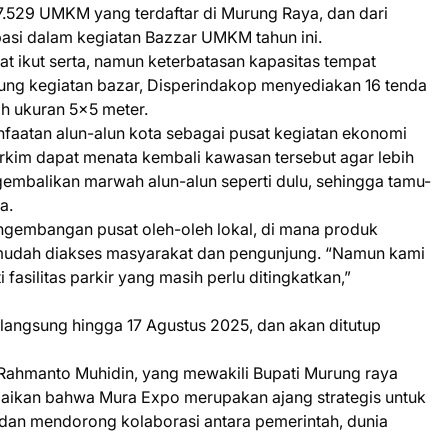
 7.529 UMKM yang terdaftar di Murung Raya, dan dari
pasi dalam kegiatan Bazzar UMKM tahun ini.
 ikut serta, namun keterbatasan kapasitas tempat
kung kegiatan bazar, Disperindakop menyediakan 16 tenda
ih ukuran 5x5 meter.
nfaatan alun-alun kota sebagai pusat kegiatan ekonomi
erkim dapat menata kembali kawasan tersebut agar lebih
gembalikan marwah alun-alun seperti dulu, sehingga tamu-
a.
ngembangan pusat oleh-oleh lokal, di mana produk
 mudah diakses masyarakat dan pengunjung. “Namun kami
fasilitas parkir yang masih perlu ditingkatkan,”
langsung hingga 17 Agustus 2025, dan akan ditutup
 Rahmanto Muhidin, yang mewakili Bupati Murung raya
ikan bahwa Mura Expo merupakan ajang strategis untuk
an mendorong kolaborasi antara pemerintah, dunia