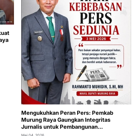
kuat
aya
Mengukuhkan Peran Pers: Pemkab
Murung Raya Gaungkan Integritas
Jurnalis untuk Pembangunan
Berkelanjutan
Mei 04, 2026