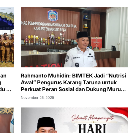
ian
Rahmanto Muhidin: BIMTEK Jadi “Nutrisi
g
Awal” Pengurus Karang Taruna untuk
du di
Perkuat Peran Sosial dan Dukung Murung
Raya Emas 2030
November 26, 2025