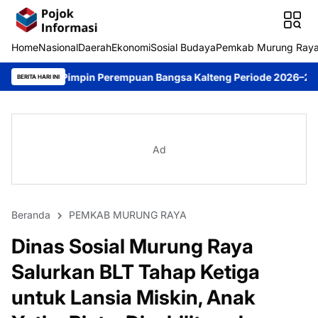
Home
Nasional
Daerah
Ekonomi
Sosial Budaya
Pemkab Murung Ray
in Perempuan Bangsa Kalteng Periode 2026–2031
DPRD Murung R
BERITA HARI INI
Ad
Beranda
PEMKAB MURUNG RAYA
Dinas Sosial Murung Raya
Salurkan BLT Tahap Ketiga
untuk Lansia Miskin, Anak