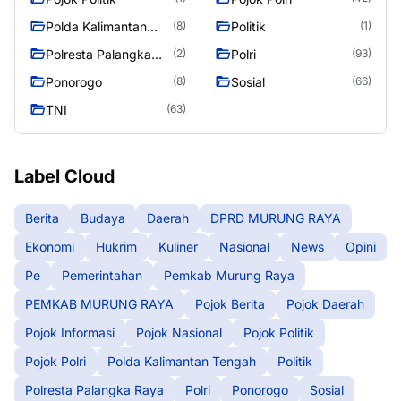
Polda Kalimantan
Politik
(8)
(1)
Tengah
Polresta Palangka
Polri
(2)
(93)
Raya
Ponorogo
Sosial
(8)
(66)
TNI
(63)
Label Cloud
Berita
Budaya
Daerah
DPRD MURUNG RAYA
Ekonomi
Hukrim
Kuliner
Nasional
News
Opini
Pe
Pemerintahan
Pemkab Murung Raya
PEMKAB MURUNG RAYA
Pojok Berita
Pojok Daerah
Pojok Informasi
Pojok Nasional
Pojok Politik
Pojok Polri
Polda Kalimantan Tengah
Politik
Polresta Palangka Raya
Polri
Ponorogo
Sosial