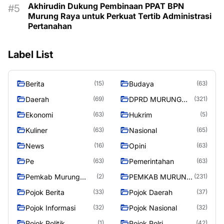
Akhirudin Dukung Pembinaan PPAT BPN
Murung Raya untuk Perkuat Tertib Administrasi
Pertanahan
Label List
Berita
Budaya
(15)
(63)
Daerah
DPRD MURUNG
(69)
(321)
RAYA
Ekonomi
Hukrim
(63)
(5)
Kuliner
Nasional
(63)
(65)
News
Opini
(16)
(63)
Pe
Pemerintahan
(63)
(63)
Pemkab Murung
PEMKAB MURUNG
(2)
(231)
Raya
RAYA
Pojok Berita
Pojok Daerah
(33)
(37)
Pojok Informasi
Pojok Nasional
(32)
(32)
Pojok Politik
Pojok Polri
(1)
(42)