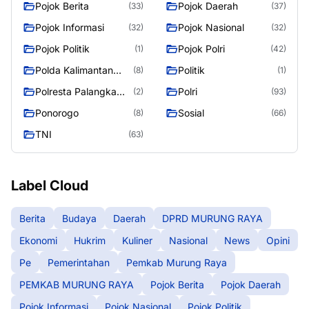
Pojok Berita
Pojok Daerah
(33)
(37)
Pojok Informasi
Pojok Nasional
(32)
(32)
Pojok Politik
Pojok Polri
(1)
(42)
Polda Kalimantan
Politik
(8)
(1)
Tengah
Polresta Palangka
Polri
(2)
(93)
Raya
Ponorogo
Sosial
(8)
(66)
TNI
(63)
Label Cloud
Berita
Budaya
Daerah
DPRD MURUNG RAYA
Ekonomi
Hukrim
Kuliner
Nasional
News
Opini
Pe
Pemerintahan
Pemkab Murung Raya
PEMKAB MURUNG RAYA
Pojok Berita
Pojok Daerah
Pojok Informasi
Pojok Nasional
Pojok Politik