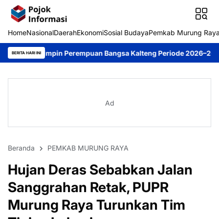
Home
Nasional
Daerah
Ekonomi
Sosial Budaya
Pemkab Murung Ray
in Perempuan Bangsa Kalteng Periode 2026–2031
DPRD Murung R
BERITA HARI INI
Ad
Beranda
PEMKAB MURUNG RAYA
Hujan Deras Sebabkan Jalan
Sanggrahan Retak, PUPR
Murung Raya Turunkan Tim