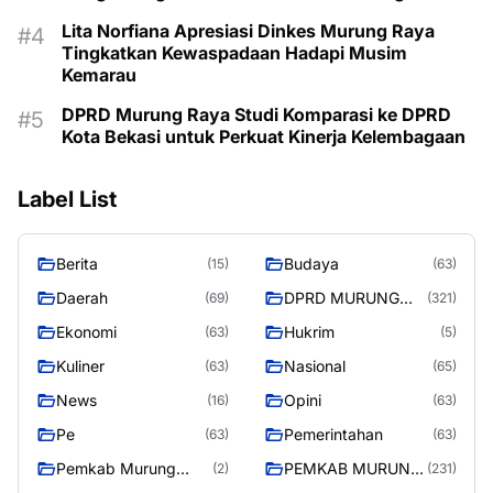
Lita Norfiana Apresiasi Dinkes Murung Raya
Tingkatkan Kewaspadaan Hadapi Musim
Kemarau
DPRD Murung Raya Studi Komparasi ke DPRD
Kota Bekasi untuk Perkuat Kinerja Kelembagaan
Label List
Berita
Budaya
(15)
(63)
Daerah
DPRD MURUNG
(69)
(321)
RAYA
Ekonomi
Hukrim
(63)
(5)
Kuliner
Nasional
(63)
(65)
News
Opini
(16)
(63)
Pe
Pemerintahan
(63)
(63)
Pemkab Murung
PEMKAB MURUNG
(2)
(231)
Raya
RAYA