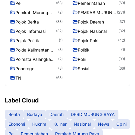
Pe
Pemerintahan
(63)
(63)
Pemkab Murung
PEMKAB MURUNG
(2)
(231)
Raya
RAYA
Pojok Berita
Pojok Daerah
(33)
(37)
Pojok Informasi
Pojok Nasional
(32)
(32)
Pojok Politik
Pojok Polri
(1)
(42)
Polda Kalimantan
Politik
(8)
(1)
Tengah
Polresta Palangka
Polri
(2)
(93)
Raya
Ponorogo
Sosial
(8)
(66)
TNI
(63)
Label Cloud
Berita
Budaya
Daerah
DPRD MURUNG RAYA
Ekonomi
Hukrim
Kuliner
Nasional
News
Opini
Pe
Pemerintahan
Pemkab Murung Raya