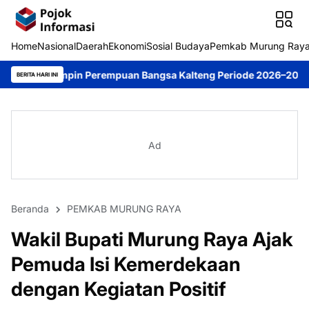
Home
Nasional
Daerah
Ekonomi
Sosial Budaya
Pemkab Murung Ray
in Perempuan Bangsa Kalteng Periode 2026–2031
DPRD Murung R
BERITA HARI INI
Ad
Beranda
PEMKAB MURUNG RAYA
Wakil Bupati Murung Raya Ajak
Pemuda Isi Kemerdekaan
dengan Kegiatan Positif