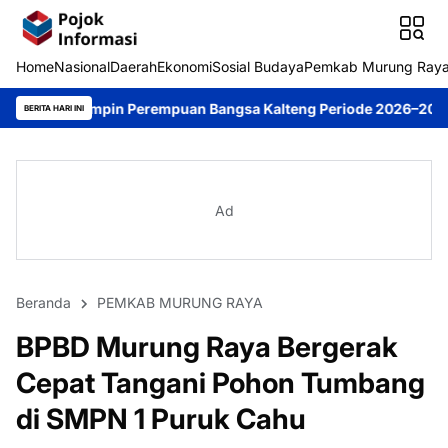
Home
Nasional
Daerah
Ekonomi
Sosial Budaya
Pemkab Murung Ray
n Perempuan Bangsa Kalteng Periode 2026–2031
DPRD Murung Ra
BERITA HARI INI
Ad
Beranda
PEMKAB MURUNG RAYA
BPBD Murung Raya Bergerak
Cepat Tangani Pohon Tumbang
di SMPN 1 Puruk Cahu