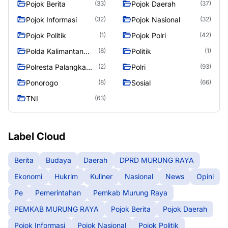
Pojok Berita
Pojok Daerah
(33)
(37)
Pojok Informasi
Pojok Nasional
(32)
(32)
Pojok Politik
Pojok Polri
(1)
(42)
Polda Kalimantan
Politik
(8)
(1)
Tengah
Polresta Palangka
Polri
(2)
(93)
Raya
Ponorogo
Sosial
(8)
(66)
TNI
(63)
Label Cloud
Berita
Budaya
Daerah
DPRD MURUNG RAYA
Ekonomi
Hukrim
Kuliner
Nasional
News
Opini
Pe
Pemerintahan
Pemkab Murung Raya
PEMKAB MURUNG RAYA
Pojok Berita
Pojok Daerah
Pojok Informasi
Pojok Nasional
Pojok Politik