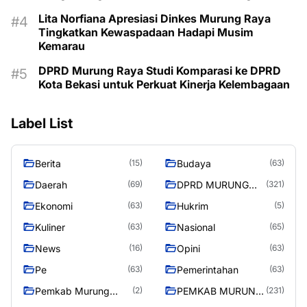
Lita Norfiana Apresiasi Dinkes Murung Raya
Tingkatkan Kewaspadaan Hadapi Musim
Kemarau
DPRD Murung Raya Studi Komparasi ke DPRD
Kota Bekasi untuk Perkuat Kinerja Kelembagaan
Label List
Berita
Budaya
(15)
(63)
Daerah
DPRD MURUNG
(69)
(321)
RAYA
Ekonomi
Hukrim
(63)
(5)
Kuliner
Nasional
(63)
(65)
News
Opini
(16)
(63)
Pe
Pemerintahan
(63)
(63)
Pemkab Murung
PEMKAB MURUNG
(2)
(231)
Raya
RAYA