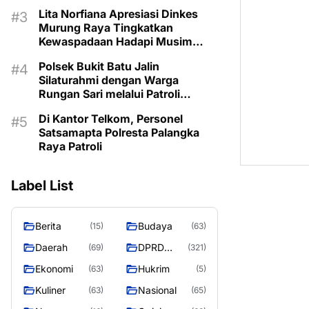
Kemarau
Lita Norfiana Apresiasi Dinkes
Murung Raya Tingkatkan
Kewaspadaan Hadapi Musim
Kemarau
Polsek Bukit Batu Jalin
Silaturahmi dengan Warga
Rungan Sari melalui Patroli
Dialogis
Di Kantor Telkom, Personel
Satsamapta Polresta Palangka
Raya Patroli
Label List
Berita
Budaya
(15)
(63)
Daerah
DPRD
(69)
(321)
MURUNG
Ekonomi
Hukrim
(63)
(5)
RAYA
Kuliner
Nasional
(63)
(65)