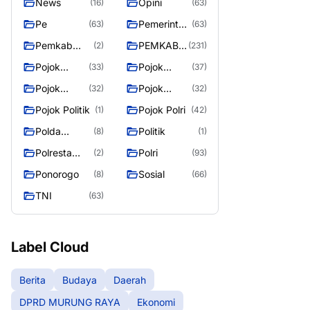
News
Opini
(16)
(63)
Pe
Pemerintah
(63)
(63)
an
Pemkab
PEMKAB
(2)
(231)
Murung
MURUNG
Pojok
Pojok
(33)
(37)
Raya
RAYA
Berita
Daerah
Pojok
Pojok
(32)
(32)
Informasi
Nasional
Pojok Politik
Pojok Polri
(1)
(42)
Polda
Politik
(8)
(1)
Kalimantan
Polresta
Polri
(2)
(93)
Tengah
Palangka
Ponorogo
Sosial
(8)
(66)
Raya
TNI
(63)
Label Cloud
Berita
Budaya
Daerah
DPRD MURUNG RAYA
Ekonomi