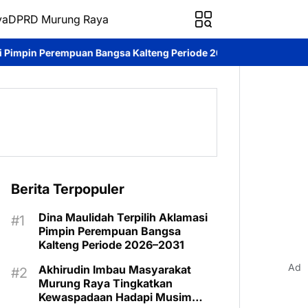
ya
DPRD Murung Raya
Kalteng Periode 2026–2031
DPRD Murung Raya Studi Komparasi 
Berita Terpopuler
Dina Maulidah Terpilih Aklamasi
Pimpin Perempuan Bangsa
Kalteng Periode 2026–2031
Ad
Akhirudin Imbau Masyarakat
Murung Raya Tingkatkan
Kewaspadaan Hadapi Musim