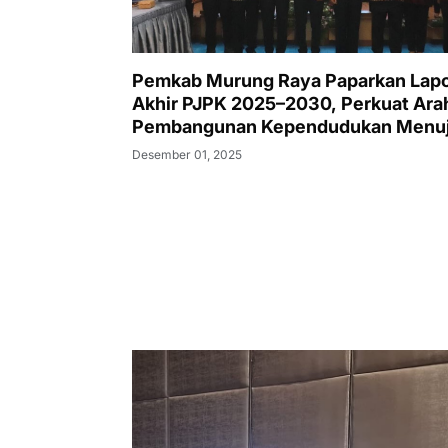
Pemkab Murung Raya Paparkan Lap
Akhir PJPK 2025–2030, Perkuat Ara
Pembangunan Kependudukan Menu
Murung Raya Emas
Desember 01, 2025