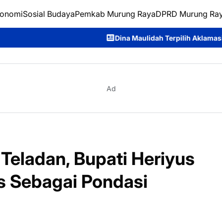
onomi
Sosial Budaya
Pemkab Murung Raya
DPRD Murung Ra
Dina Maulidah Terpilih Aklamasi Pimpin Perempuan Bangsa 
Ad
Teladan, Bupati Heriyus
s Sebagai Pondasi