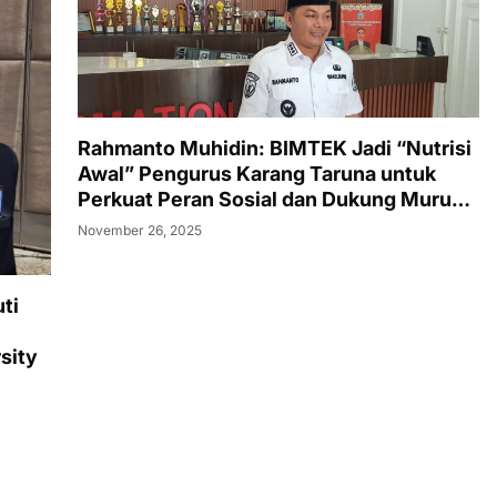
Rahmanto Muhidin: BIMTEK Jadi “Nutrisi
Awal” Pengurus Karang Taruna untuk
Perkuat Peran Sosial dan Dukung Murung
Raya Emas 2030
November 26, 2025
ti
sity