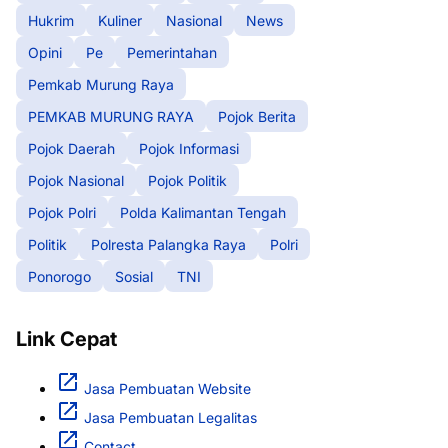
Hukrim
Kuliner
Nasional
News
Opini
Pe
Pemerintahan
Pemkab Murung Raya
PEMKAB MURUNG RAYA
Pojok Berita
Pojok Daerah
Pojok Informasi
Pojok Nasional
Pojok Politik
Pojok Polri
Polda Kalimantan Tengah
Politik
Polresta Palangka Raya
Polri
Ponorogo
Sosial
TNI
Link Cepat
Jasa Pembuatan Website
Jasa Pembuatan Legalitas
Contact