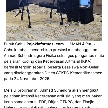
Puruk Cahu,
Pojokinformasi.com
— SMAN 4 Puruk
Cahu kembali menorehkan prestasi membanggakan.
Ahmad Suhendra, guru Fisika sekaligus pengampu mata
pelajaran Koding dan Kecerdasan Artifisial (KKA),
berhasil terpilih sebagai peserta Beasiswa Non-Gelar
yang diselenggarakan Ditjen GTKPG Kemendikdasmen
pada 24 November 2025.
Melalui program ini, Ahmad Suhendra akan mengikuti
pelatihan intensif kecerdasan artifisial yang merupakan
kerja sama antara LPDP, Ditjen GTKPG, dan Tianjin
University — salah satu universitas terkemuka dunia