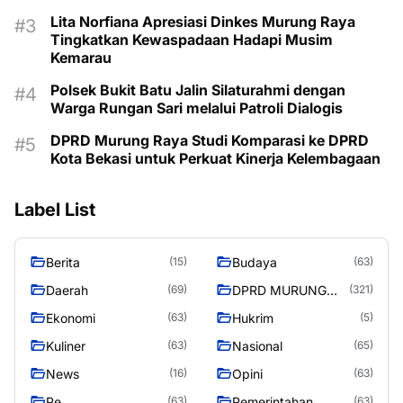
Lita Norfiana Apresiasi Dinkes Murung Raya
Tingkatkan Kewaspadaan Hadapi Musim
Kemarau
Polsek Bukit Batu Jalin Silaturahmi dengan
Warga Rungan Sari melalui Patroli Dialogis
DPRD Murung Raya Studi Komparasi ke DPRD
Kota Bekasi untuk Perkuat Kinerja Kelembagaan
Label List
Berita
Budaya
(15)
(63)
Daerah
DPRD MURUNG
(69)
(321)
RAYA
Ekonomi
Hukrim
(63)
(5)
Kuliner
Nasional
(63)
(65)
News
Opini
(16)
(63)
Pe
Pemerintahan
(63)
(63)