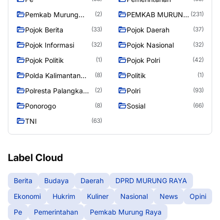
Pemkab Murung
PEMKAB MURUNG
(2)
(231)
Raya
RAYA
Pojok Berita
Pojok Daerah
(33)
(37)
Pojok Informasi
Pojok Nasional
(32)
(32)
Pojok Politik
Pojok Polri
(1)
(42)
Polda Kalimantan
Politik
(8)
(1)
Tengah
Polresta Palangka
Polri
(2)
(93)
Raya
Ponorogo
Sosial
(8)
(66)
TNI
(63)
Label Cloud
Berita
Budaya
Daerah
DPRD MURUNG RAYA
Ekonomi
Hukrim
Kuliner
Nasional
News
Opini
Pe
Pemerintahan
Pemkab Murung Raya