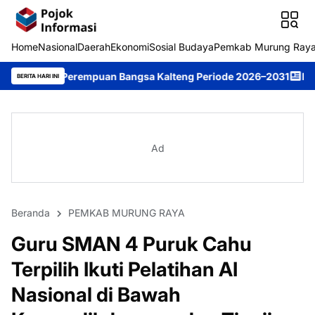
Home
Nasional
Daerah
Ekonomi
Sosial Budaya
Pemkab Murung Ray
mpuan Bangsa Kalteng Periode 2026–2031
DPRD Murung Raya Stu
BERITA HARI INI
Ad
Beranda
PEMKAB MURUNG RAYA
Guru SMAN 4 Puruk Cahu
Terpilih Ikuti Pelatihan AI
Nasional di Bawah