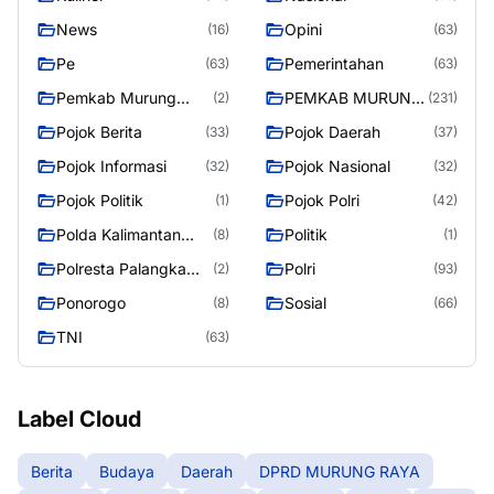
News
Opini
(16)
(63)
Pe
Pemerintahan
(63)
(63)
Pemkab Murung
PEMKAB MURUNG
(2)
(231)
Raya
RAYA
Pojok Berita
Pojok Daerah
(33)
(37)
Pojok Informasi
Pojok Nasional
(32)
(32)
Pojok Politik
Pojok Polri
(1)
(42)
Polda Kalimantan
Politik
(8)
(1)
Tengah
Polresta Palangka
Polri
(2)
(93)
Raya
Ponorogo
Sosial
(8)
(66)
TNI
(63)
Label Cloud
Berita
Budaya
Daerah
DPRD MURUNG RAYA