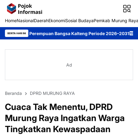
Home
Nasional
Daerah
Ekonomi
Sosial Budaya
Pemkab Murung Ray
erempuan Bangsa Kalteng Periode 2026–2031
DPRD Murung Raya 
BERITA HARI INI
Ad
Beranda
DPRD MURUNG RAYA
Cuaca Tak Menentu, DPRD
Murung Raya Ingatkan Warga
Tingkatkan Kewaspadaan