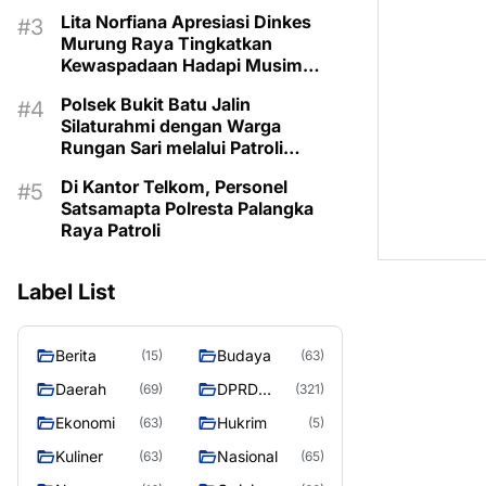
Kemarau
Lita Norfiana Apresiasi Dinkes
Murung Raya Tingkatkan
Kewaspadaan Hadapi Musim
Kemarau
Polsek Bukit Batu Jalin
Silaturahmi dengan Warga
Rungan Sari melalui Patroli
Dialogis
Di Kantor Telkom, Personel
Satsamapta Polresta Palangka
Raya Patroli
Label List
Berita
Budaya
(15)
(63)
Daerah
DPRD
(69)
(321)
MURUNG
Ekonomi
Hukrim
(63)
(5)
RAYA
Kuliner
Nasional
(63)
(65)