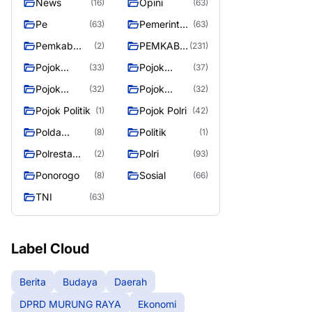
News
Opini
(16)
(63)
Pe
Pemerintah
(63)
(63)
an
Pemkab
PEMKAB
(2)
(231)
Murung
MURUNG
Pojok
Pojok
(33)
(37)
Raya
RAYA
Berita
Daerah
Pojok
Pojok
(32)
(32)
Informasi
Nasional
Pojok Politik
Pojok Polri
(1)
(42)
Polda
Politik
(8)
(1)
Kalimantan
Polresta
Polri
(2)
(93)
Tengah
Palangka
Ponorogo
Sosial
(8)
(66)
Raya
TNI
(63)
Label Cloud
Berita
Budaya
Daerah
DPRD MURUNG RAYA
Ekonomi