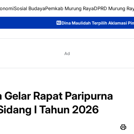
onomi
Sosial Budaya
Pemkab Murung Raya
DPRD Murung Ra
Dina Maulidah Terpilih Aklamasi Pimpin Perempuan Bangsa Kal
Ad
Gelar Rapat Paripurna
idang I Tahun 2026