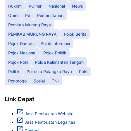
Hukrim
Kuliner
Nasional
News
Opini
Pe
Pemerintahan
Pemkab Murung Raya
PEMKAB MURUNG RAYA
Pojok Berita
Pojok Daerah
Pojok Informasi
Pojok Nasional
Pojok Politik
Pojok Polri
Polda Kalimantan Tengah
Politik
Polresta Palangka Raya
Polri
Ponorogo
Sosial
TNI
Link Cepat
Jasa Pembuatan Website
Jasa Pembuatan Legalitas
Contact