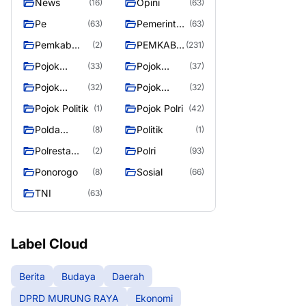
News
Opini
(16)
(63)
Pe
Pemerintah
(63)
(63)
an
Pemkab
PEMKAB
(2)
(231)
Murung
MURUNG
Pojok
Pojok
(33)
(37)
Raya
RAYA
Berita
Daerah
Pojok
Pojok
(32)
(32)
Informasi
Nasional
Pojok Politik
Pojok Polri
(1)
(42)
Polda
Politik
(8)
(1)
Kalimantan
Polresta
Polri
(2)
(93)
Tengah
Palangka
Ponorogo
Sosial
(8)
(66)
Raya
TNI
(63)
Label Cloud
Berita
Budaya
Daerah
DPRD MURUNG RAYA
Ekonomi