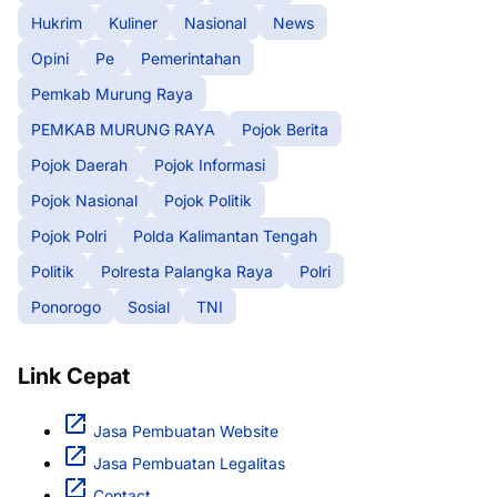
Hukrim
Kuliner
Nasional
News
Opini
Pe
Pemerintahan
Pemkab Murung Raya
PEMKAB MURUNG RAYA
Pojok Berita
Pojok Daerah
Pojok Informasi
Pojok Nasional
Pojok Politik
Pojok Polri
Polda Kalimantan Tengah
Politik
Polresta Palangka Raya
Polri
Ponorogo
Sosial
TNI
Link Cepat
Jasa Pembuatan Website
Jasa Pembuatan Legalitas
Contact