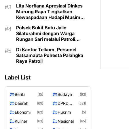
Kemarau
Lita Norfiana Apresiasi Dinkes
Murung Raya Tingkatkan
Kewaspadaan Hadapi Musim
Kemarau
Polsek Bukit Batu Jalin
Silaturahmi dengan Warga
Rungan Sari melalui Patroli
Dialogis
Di Kantor Telkom, Personel
Satsamapta Polresta Palangka
Raya Patroli
Label List
Berita
Budaya
(15)
(63)
Daerah
DPRD
(69)
(321)
MURUNG
Ekonomi
Hukrim
(63)
(5)
RAYA
Kuliner
Nasional
(63)
(65)