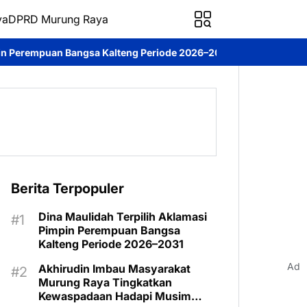
ya
DPRD Murung Raya
lteng Periode 2026–2031
DPRD Murung Raya Studi Komparasi ke
Berita Terpopuler
Dina Maulidah Terpilih Aklamasi
Pimpin Perempuan Bangsa
Kalteng Periode 2026–2031
Ad
Akhirudin Imbau Masyarakat
Murung Raya Tingkatkan
Kewaspadaan Hadapi Musim