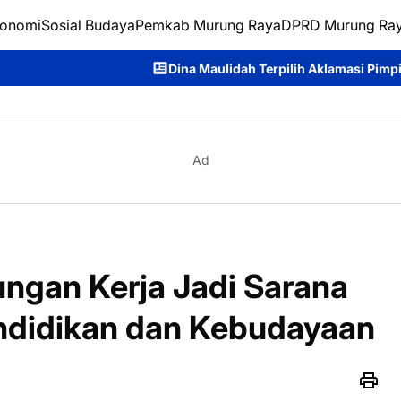
onomi
Sosial Budaya
Pemkab Murung Raya
DPRD Murung Ra
Dina Maulidah Terpilih Aklamasi Pimpin Perempuan Bangsa Ka
Ad
ungan Kerja Jadi Sarana
endidikan dan Kebudayaan