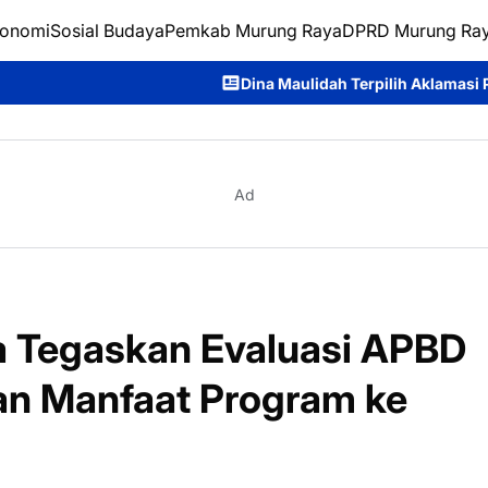
onomi
Sosial Budaya
Pemkab Murung Raya
DPRD Murung Ra
Dina Maulidah Terpilih Aklamasi Pimpin Perempuan Bangs
Ad
 Tegaskan Evaluasi APBD
an Manfaat Program ke