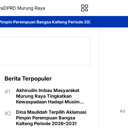
ya
DPRD Murung Raya
a Kalteng Periode 2026–2031
DPRD Murung Raya Studi Komparas
Berita Terpopuler
Akhirudin Imbau Masyarakat
Murung Raya Tingkatkan
Kewaspadaan Hadapi Musim
Kemarau
Ad
Dina Maulidah Terpilih Aklamasi
Pimpin Perempuan Bangsa
Kalteng Periode 2026–2031