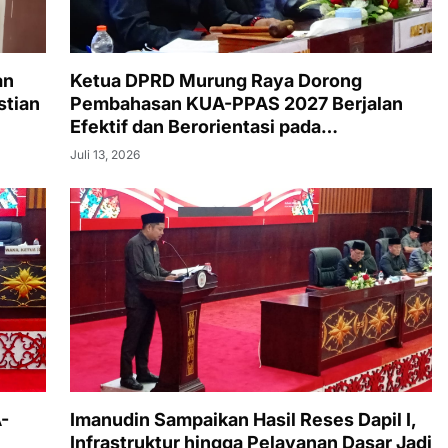
an
Ketua DPRD Murung Raya Dorong
stian
Pembahasan KUA-PPAS 2027 Berjalan
Efektif dan Berorientasi pada
Kepentingan Masyarakat
Juli 13, 2026
-
Imanudin Sampaikan Hasil Reses Dapil I,
Infrastruktur hingga Pelayanan Dasar Jadi