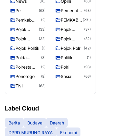
News
Opini
(16)
(63)
Pe
Pemerintah
(63)
(63)
an
Pemkab
PEMKAB
(2)
(231)
Murung
MURUNG
Pojok
Pojok
(33)
(37)
Raya
RAYA
Berita
Daerah
Pojok
Pojok
(32)
(32)
Informasi
Nasional
Pojok Politik
Pojok Polri
(1)
(42)
Polda
Politik
(8)
(1)
Kalimantan
Polresta
Polri
(2)
(93)
Tengah
Palangka
Ponorogo
Sosial
(8)
(66)
Raya
TNI
(63)
Label Cloud
Berita
Budaya
Daerah
DPRD MURUNG RAYA
Ekonomi