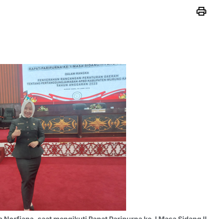
Norfiana, saat mengikuti Rapat Paripurna ke-I Masa Sidang II