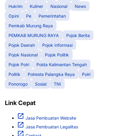
Hukrim
Kuliner
Nasional
News
Opini
Pe
Pemerintahan
Pemkab Murung Raya
PEMKAB MURUNG RAYA
Pojok Berita
Pojok Daerah
Pojok Informasi
Pojok Nasional
Pojok Politik
Pojok Polri
Polda Kalimantan Tengah
Politik
Polresta Palangka Raya
Polri
Ponorogo
Sosial
TNI
Link Cepat
Jasa Pembuatan Website
Jasa Pembuatan Legalitas
Contact