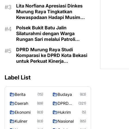
Lita Norfiana Apresiasi Dinkes
Murung Raya Tingkatkan
Kewaspadaan Hadapi Musim
Kemarau
Polsek Bukit Batu Jalin
Silaturahmi dengan Warga
Rungan Sari melalui Patroli
Dialogis
DPRD Murung Raya Studi
Komparasi ke DPRD Kota Bekasi
untuk Perkuat Kinerja
Kelembagaan
Label List
Berita
Budaya
(15)
(63)
Daerah
DPRD
(69)
(321)
MURUNG
Ekonomi
Hukrim
(63)
(5)
RAYA
Kuliner
Nasional
(63)
(65)