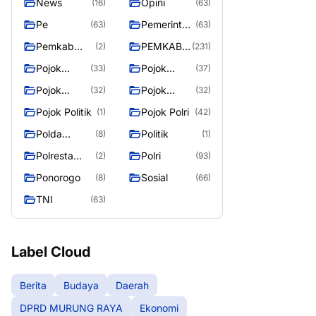
News
Opini
(16)
(63)
Pe
Pemerintah
(63)
(63)
an
Pemkab
PEMKAB
(2)
(231)
Murung
MURUNG
Pojok
Pojok
(33)
(37)
Raya
RAYA
Berita
Daerah
Pojok
Pojok
(32)
(32)
Informasi
Nasional
Pojok Politik
Pojok Polri
(1)
(42)
Polda
Politik
(8)
(1)
Kalimantan
Polresta
Polri
(2)
(93)
Tengah
Palangka
Ponorogo
Sosial
(8)
(66)
Raya
TNI
(63)
Label Cloud
Berita
Budaya
Daerah
DPRD MURUNG RAYA
Ekonomi