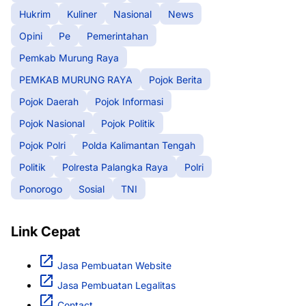
Hukrim
Kuliner
Nasional
News
Opini
Pe
Pemerintahan
Pemkab Murung Raya
PEMKAB MURUNG RAYA
Pojok Berita
Pojok Daerah
Pojok Informasi
Pojok Nasional
Pojok Politik
Pojok Polri
Polda Kalimantan Tengah
Politik
Polresta Palangka Raya
Polri
Ponorogo
Sosial
TNI
Link Cepat
Jasa Pembuatan Website
Jasa Pembuatan Legalitas
Contact