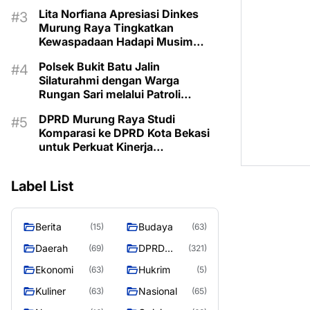
Lita Norfiana Apresiasi Dinkes
Murung Raya Tingkatkan
Kewaspadaan Hadapi Musim
Kemarau
Polsek Bukit Batu Jalin
Silaturahmi dengan Warga
Rungan Sari melalui Patroli
Dialogis
DPRD Murung Raya Studi
Komparasi ke DPRD Kota Bekasi
untuk Perkuat Kinerja
Kelembagaan
Label List
Berita
Budaya
(15)
(63)
Daerah
DPRD
(69)
(321)
MURUNG
Ekonomi
Hukrim
(63)
(5)
RAYA
Kuliner
Nasional
(63)
(65)