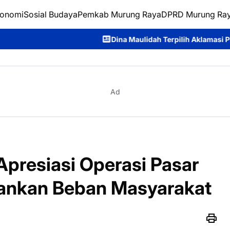
onomi
Sosial Budaya
Pemkab Murung Raya
DPRD Murung Ra
Dina Maulidah Terpilih Aklamasi Pimpin Perempuan Bangsa
Ad
presiasi Operasi Pasar
ngankan Beban Masyarakat