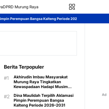
ya
DPRD Murung Raya
 Kalteng Periode 2026–2031
DPRD Murung Raya Studi Komparasi
Berita Terpopuler
Akhirudin Imbau Masyarakat
Murung Raya Tingkatkan
Kewaspadaan Hadapi Musim
Kemarau
Ad
Dina Maulidah Terpilih Aklamasi
Pimpin Perempuan Bangsa
Kalteng Periode 2026–2031