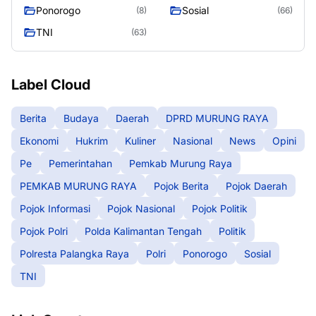
Raya
Ponorogo
Sosial
(8)
(66)
TNI
(63)
Label Cloud
Berita
Budaya
Daerah
DPRD MURUNG RAYA
Ekonomi
Hukrim
Kuliner
Nasional
News
Opini
Pe
Pemerintahan
Pemkab Murung Raya
PEMKAB MURUNG RAYA
Pojok Berita
Pojok Daerah
Pojok Informasi
Pojok Nasional
Pojok Politik
Pojok Polri
Polda Kalimantan Tengah
Politik
Polresta Palangka Raya
Polri
Ponorogo
Sosial
TNI