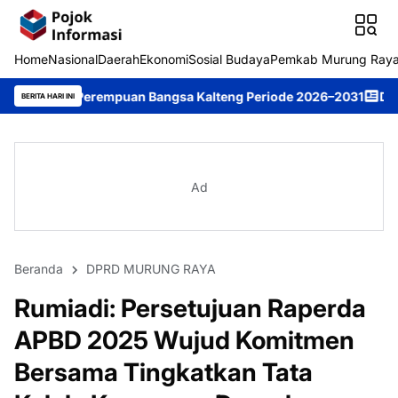
Home
Nasional
Daerah
Ekonomi
Sosial Budaya
Pemkab Murung Ray
empuan Bangsa Kalteng Periode 2026–2031
DPRD Murung Raya St
BERITA HARI INI
Ad
Beranda
DPRD MURUNG RAYA
Rumiadi: Persetujuan Raperda
APBD 2025 Wujud Komitmen
Bersama Tingkatkan Tata