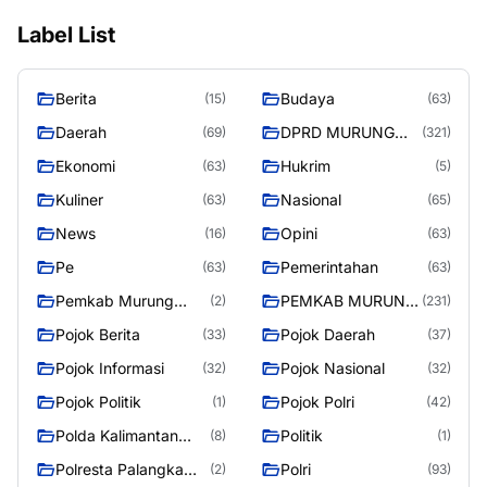
Label List
Berita
Budaya
(15)
(63)
Daerah
DPRD MURUNG
(69)
(321)
RAYA
Ekonomi
Hukrim
(63)
(5)
Kuliner
Nasional
(63)
(65)
News
Opini
(16)
(63)
Pe
Pemerintahan
(63)
(63)
Pemkab Murung
PEMKAB MURUNG
(2)
(231)
Raya
RAYA
Pojok Berita
Pojok Daerah
(33)
(37)
Pojok Informasi
Pojok Nasional
(32)
(32)
Pojok Politik
Pojok Polri
(1)
(42)
Polda Kalimantan
Politik
(8)
(1)
Tengah
Polresta Palangka
Polri
(2)
(93)