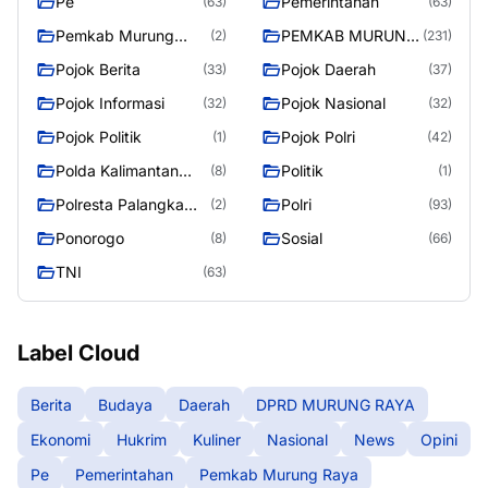
Pe
Pemerintahan
(63)
(63)
Pemkab Murung
PEMKAB MURUNG
(2)
(231)
Raya
RAYA
Pojok Berita
Pojok Daerah
(33)
(37)
Pojok Informasi
Pojok Nasional
(32)
(32)
Pojok Politik
Pojok Polri
(1)
(42)
Polda Kalimantan
Politik
(8)
(1)
Tengah
Polresta Palangka
Polri
(2)
(93)
Raya
Ponorogo
Sosial
(8)
(66)
TNI
(63)
Label Cloud
Berita
Budaya
Daerah
DPRD MURUNG RAYA
Ekonomi
Hukrim
Kuliner
Nasional
News
Opini
Pe
Pemerintahan
Pemkab Murung Raya