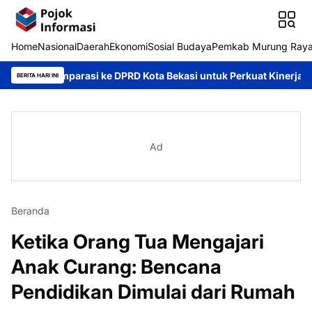
Home
Nasional
Daerah
Ekonomi
Sosial Budaya
Pemkab Murung Ray
arasi ke DPRD Kota Bekasi untuk Perkuat Kinerja Kelembagaan
BERITA HARI INI
Ad
Beranda
Ketika Orang Tua Mengajari
Anak Curang: Bencana
Pendidikan Dimulai dari Rumah