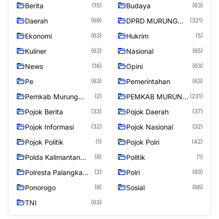
Berita
Budaya
(15)
(63)
Daerah
DPRD MURUNG
(69)
(321)
RAYA
Ekonomi
Hukrim
(63)
(5)
Kuliner
Nasional
(63)
(65)
News
Opini
(16)
(63)
Pe
Pemerintahan
(63)
(63)
Pemkab Murung
PEMKAB MURUNG
(2)
(231)
Raya
RAYA
Pojok Berita
Pojok Daerah
(33)
(37)
Pojok Informasi
Pojok Nasional
(32)
(32)
Pojok Politik
Pojok Polri
(1)
(42)
Polda Kalimantan
Politik
(8)
(1)
Tengah
Polresta Palangka
Polri
(2)
(93)
Raya
Ponorogo
Sosial
(8)
(66)
TNI
(63)