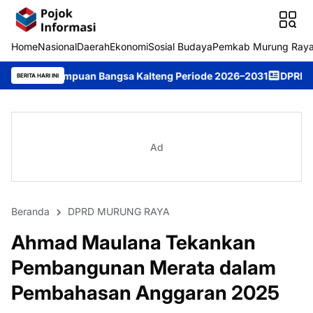
Home
Nasional
Daerah
Ekonomi
Sosial Budaya
Pemkab Murung Ray
an Bangsa Kalteng Periode 2026–2031
DPRD Murung Raya Studi K
BERITA HARI INI
Ad
Beranda
DPRD MURUNG RAYA
Ahmad Maulana Tekankan
Pembangunan Merata dalam
Pembahasan Anggaran 2025